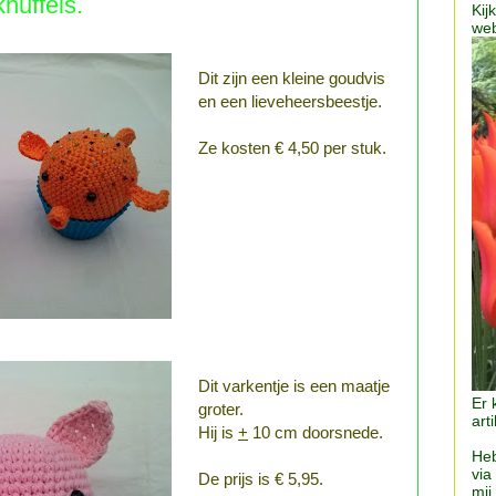
nuffels.
Kij
web
Dit zijn een kleine goudvis
en een lieveheersbeestje.
Ze kosten € 4,50 per stuk.
Dit varkentje is een maatje
Er 
groter.
arti
Hij is
+
10 cm doorsnede.
Heb
via
De prijs is € 5,95.
mij