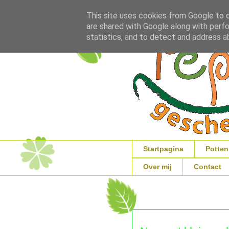
This site uses cookies from Google to de
are shared with Google along with perfo
statistics, and to detect and address a
Startpagina
Potten
Over mij
Contact