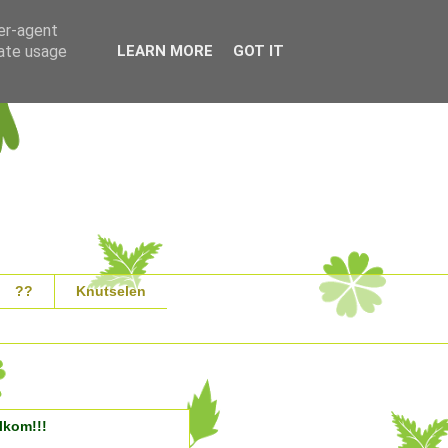
ser-agent
rate usage
LEARN MORE
GOT IT
??
Knutselen
lkom!!!