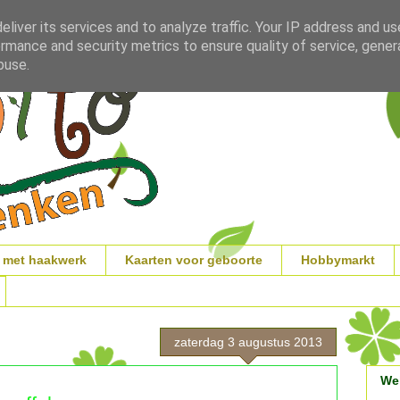
liver its services and to analyze traffic. Your IP address and u
rmance and security metrics to ensure quality of service, gene
buse.
 met haakwerk
Kaarten voor geboorte
Hobbymarkt
zaterdag 3 augustus 2013
We