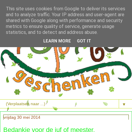
This site uses cookies from Google to deliver its services
and to analyze traffic. Your IP address and user-agent are
shared with Google along with performance and security
metrics to ensure quality of service, generate usage
statistics, and to detect and address abuse.
LEARN MORE
GOT IT
▼
vrijdag 30 mei 2014
Bedankje voor de juf of meester.